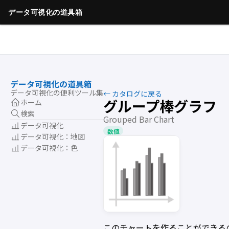
データ可視化の道具箱
データ可視化の便利ツール集
← カタログに戻る
グループ棒グラフ
ホーム
検索
Grouped Bar Chart
データ可視化
数値
データ可視化：地図
データ可視化：色
このチャートを作ることができる