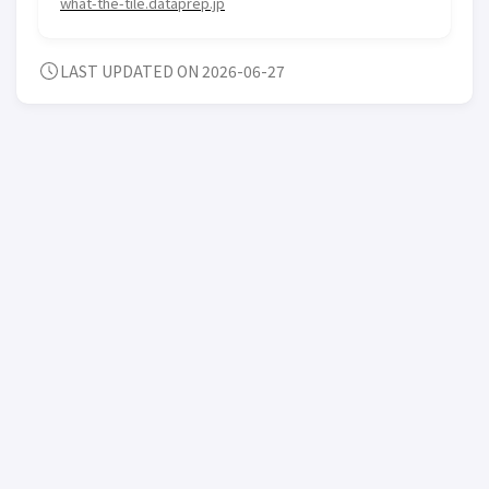
what-the-tile.dataprep.jp
LAST UPDATED ON 2026-06-27