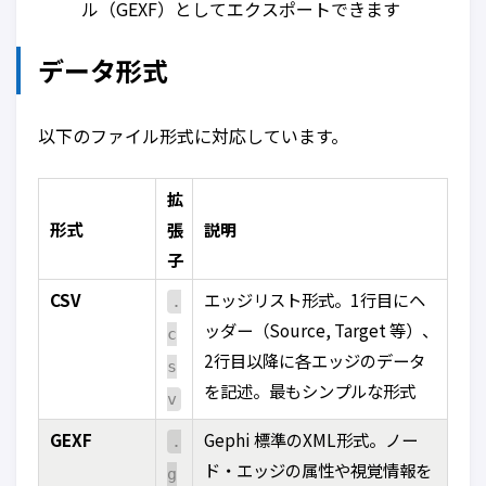
ル（GEXF）としてエクスポートできます
データ形式
以下のファイル形式に対応しています。
拡
形式
張
説明
子
CSV
エッジリスト形式。1行目にヘ
.
ッダー（Source, Target 等）、
c
2行目以降に各エッジのデータ
s
を記述。最もシンプルな形式
v
GEXF
Gephi 標準のXML形式。ノー
.
ド・エッジの属性や視覚情報を
g