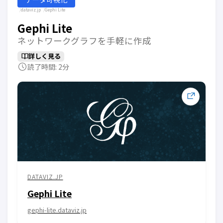
dataviz.jp
Gephi Lite
Gephi Lite
ネットワークグラフを手軽に作成
詳しく見る
読了時間: 2分
DATAVIZ.JP
Gephi Lite
gephi-lite.dataviz.jp