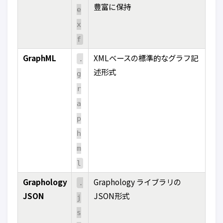
豊富に保持
e
x
f
GraphML
XMLベースの標準的なグラフ記
.
述形式
g
r
a
p
h
m
l
Graphology
Graphology ライブラリの
.
JSON
JSON形式
j
s