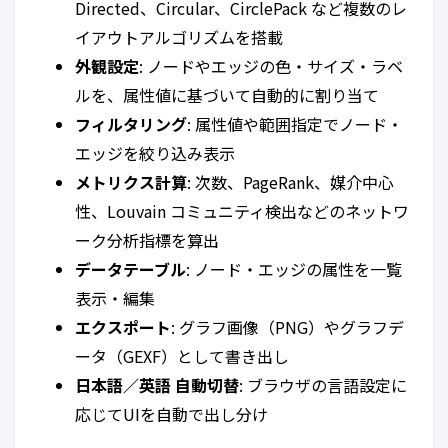
Directed、Circular、CirclePack など複数のレ
イアウトアルゴリズムを搭載
外観設定
: ノードやエッジの色・サイズ・ラベ
ルを、属性値に基づいて自動的に割り当て
フィルタリング
: 属性値や範囲指定でノード・
エッジを絞り込み表示
メトリクス計算
: 次数、PageRank、媒介中心
性、Louvain コミュニティ検出などのネットワ
ーク分析指標を算出
データテーブル
: ノード・エッジの属性を一覧
表示・編集
エクスポート
: グラフ画像（PNG）やグラフデ
ータ（GEXF）として書き出し
日本語／英語 自動切替
: ブラウザの言語設定に
応じてUIを自動で出し分け