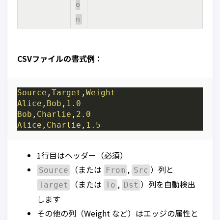
o
n
CSVファイルの書式例：
Source
,
Target
,
Weight
Alice
,
Bob
,
1.0
Bob
,
Charlie
,
2.0
Alice
,
Charlie
,
1.5
1行目はヘッダー（必須）
（または
,
）列と
Source
From
Src
（または
,
）列を自動検出
Target
To
Dst
します
その他の列（Weight など）はエッジの属性と