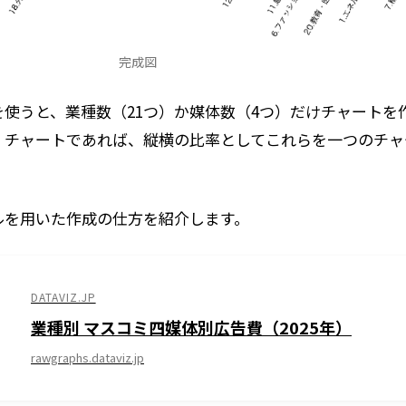
完成図
使うと、業種数（21つ）か媒体数（4つ）だけチャートを
・チャートであれば、縦横の比率としてこれらを一つのチャ
ルを用いた作成の仕方を紹介します。
DATAVIZ.JP
業種別 マスコミ四媒体別広告費（2025年）
rawgraphs.dataviz.jp