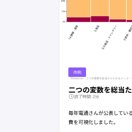
作例
Showcases
二つの変数を総当たりにみるメッコ・
二つの変数を総当た
読了時間: 2分
毎年電通さんが公表してい
費を可視化しました。